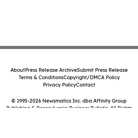
About
Press Release Archive
Submit Press Release
Terms & Conditions
Copyright/DMCA Policy
Privacy Policy
Contact
© 1995-2026 Newsmatics Inc. dba Affinity Group
Publishing & Pennsylvania Business Bulletin. All Rights
Reserved.
Cookie Settings / Your Privacy Choices