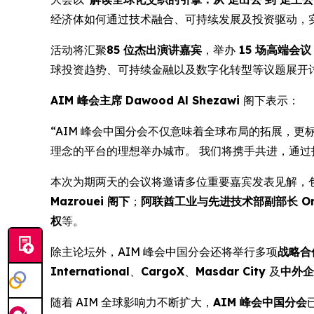
经济体如何通过技术融合、可持续发展及投资驱动，
活动将汇聚
85 位杰出演讲嘉宾
，举办
15 场高端会议
球投资趋势、可持续金融以及数字化转型等议题展开
AIM 峰会主席 Dawood Al Shezawi
阁下表示：
“AIM 峰会中国分会不仅意味着全球布局的拓展，
理念的平台的理想举办城市。 我们将携手共进，通过
本次为期两天的会议将邀请多位重要嘉宾发表见解，
Mazrouei 阁下
；
阿联酋工业与先进技术部副部长 Omar S
权
等。
除主论坛外，AIM 峰会中国分会还将举行多项
战略合
International
、
CargoX
、
Masdar City
及
中外企
随着 AIM 全球影响力不断扩大，
AIM 峰会中国分会