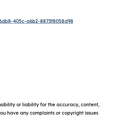
6db8-405c-a6b2-8873f8058d98
ility or liability for the accuracy, content,
f you have any complaints or copyright issues