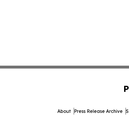
P
About
Press Release Archive
S
© 1995-2026 Newsmatics Inc.