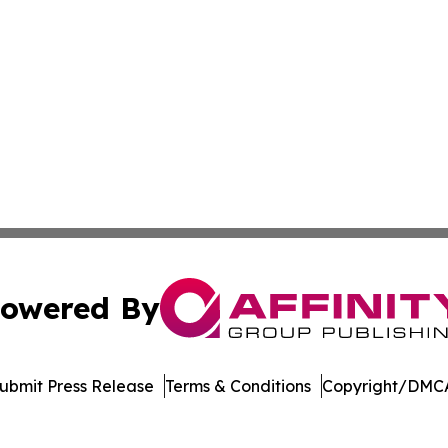
owered By
ubmit Press Release
Terms & Conditions
Copyright/DMCA
 dba Affinity Group Publishing & Pennsylvania Business Bu