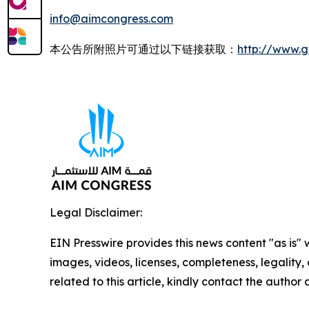
info@aimcongress.com
本公告所附照片可通过以下链接获取：
http://www.
Legal Disclaimer:
EIN Presswire provides this news content "as is" 
images, videos, licenses, completeness, legality, o
related to this article, kindly contact the author