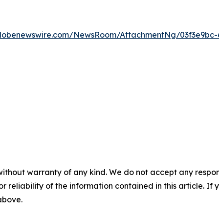
globenewswire.com/NewsRoom/AttachmentNg/03f3e9bc-
without warranty of any kind. We do not accept any responsib
r reliability of the information contained in this article. I
 above.