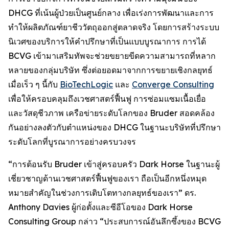
DHCG ที่เน้นผู้ป่วยเป็นศูนย์กลาง เพื่อเร่งการพัฒนาและการ
ทำให้ผลิตภัณฑ์ยาชีววัตถุออกสู่ตลาดจริง โดยการสร้างระบบ
นิเวศของบริการให้คำปรึกษาที่เป็นแบบบูรณาการ การได้
BCVG เข้ามาเสริมทัพจะช่วยขยายขีดความสามารถที่หลาก
หลายของกลุ่มบริษัท ซึ่งต่อยอดมาจากการขยายเชิงกลยุทธ์
เมื่อเร็ว ๆ นี้กับ
BioTechLogic
และ
Converge Consulting
เพื่อให้ครอบคลุมถึงเวชศาสตร์ฟื้นฟู การซ่อมแซมเนื้อเยื่อ
และวัสดุชีวภาพ เครือข่ายระดับโลกของ Bruder สอดคล้อง
กันอย่างลงตัวกับตำแหน่งของ DHCG ในฐานะบริษัทที่ปรึกษา
ระดับโลกที่บูรณาการอย่างครบวงจร
“การต้อนรับ Bruder เข้าสู่ครอบครัว Dark Horse ในฐานะผู้
เชี่ยวชาญด้านเวชศาสตร์ฟื้นฟูของเรา ถือเป็นอีกหนึ่งหมุด
หมายสำคัญในช่วงการเติบโตทางกลยุทธ์ของเรา” ดร.
Anthony Davies ผู้ก่อตั้งและซีอีโอของ Dark Horse
Consulting Group กล่าว “ประสบการณ์อันลึกซึ้งของ BCVG