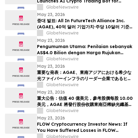
Launches AI Crypto Trading Bot for
Smarter Digital Asset Automation
GlobeNewswire
May 23, 2026
중대 발표: All In FutureTech Alliance Inc.
(AGAE), 40억 달러 기업가치·주당 10달러 기준
가격 적용하며 동남아 희소 광섬유 인프라 강자
GlobeNewswire
HyalRoute Fiber-Optic Communication
May 23, 2026
Group 인수 위해 신주 발행 -- ‘광 컴퓨팅+광 전
Pengumuman Utama: Penilaian sebanyak
송’ 결합한 글로벌 AI 광네트워크 플랫폼으로 전환
AS$4.0 Bilion dengan Harga Rujukan
추…
AS$10.00 Sesaham, AGAE akan
GlobeNewswire
Menerbitkan Saham bagi Memperoleh
May 23, 2026
HyalRoute, sebuah Peneraju Infrastruktur
重要な発表：AGAE、東南アジアにおける希少な
Gentian Optik Strategik di Asia Tenggara.
光ファイバーインフラのリーダー企業であるヒア
Langkah Strategik ini akan Mengubah…
ルルートを買収するため株式を発行し、「光コン
GlobeNewswire
ピューティング + 光伝送」を融合したグローバル
May 23, 2026
AI光ネットワークプラットフォームへと変革、企
重大公告：估值 40 億美元，參考股價每股 10.00
業価値は40億米ドル (約6370億円)、基準価格1
美元，AGAE 將發行股份收購東南亞稀缺光纖基礎
株あたり10.00米ドル (約1592円…
設施領導者 HyalRoute，轉型為結合「光運算 +
GlobeNewswire
光傳輸」的環球人工智能光網絡平台
May 23, 2026
FLOW Cryptocurrency Investor News: If
You Have Suffered Losses in FLOW
Cryptocurrency, You Are Encouraged to
GlobeNewswire